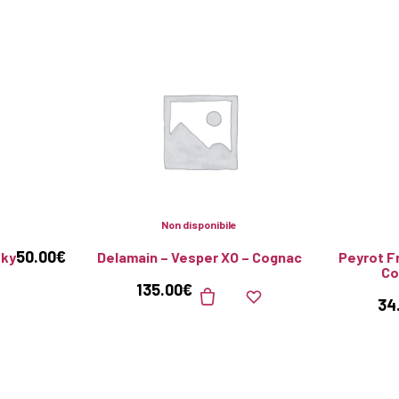
Non disponibile
50.00
€
sky
Delamain – Vesper XO – Cognac
Peyrot F
Co
135.00
€
34