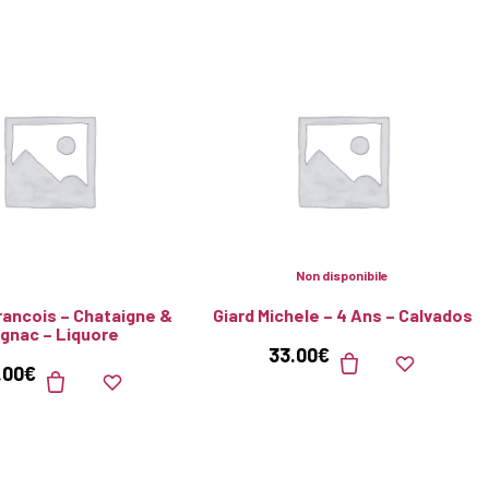
Non disponibile
rancois – Chataigne &
Giard Michele – 4 Ans – Calvados
gnac – Liquore
33.00
€
.00
€