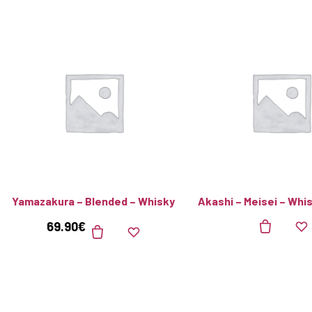
Yamazakura – Blended – Whisky
Akashi – Meisei – Whi
69.90
€