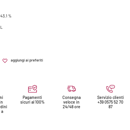
43,1 %
 L
aggiungi ai preferiti
ni
Pagamenti
Consegna
Servizio clienti
in
sicuri al 100%
veloce in
+39 0575 52 70
rdini
24/48 ore
87
 a