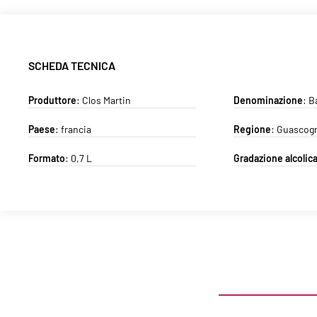
SCHEDA TECNICA
Produttore
:
Clos Martin
Denominazione
: 
Paese
: francia
Regione
: Guascog
Formato
: 0,7 L
Gradazione alcolic