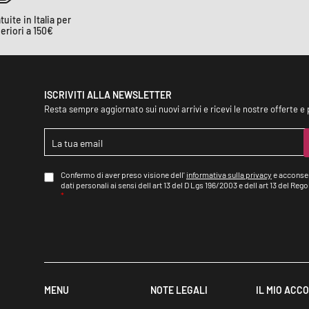
uite in Italia per
eriori a 150€
ISCRIVITI ALLA NEWSLETTER
Resta sempre aggiornato sui nuovi arrivi e ricevi le nostre offerte e
E
M
A
I
A
Confermo di aver preso visione dell'
informativa sulla privacy
e acconsen
C
dati personali ai sensi dell art 13 del D Lgs 196/2003 e dell art 13 del R
L
C
*
*
E
T
T
A
Z
I
O
N
E
MENU
NOTE LEGALI
IL MIO ACC
G
D