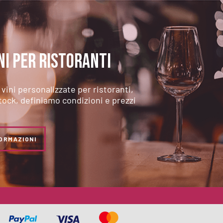
NI PER RISTORANTI
vini personalizzate per ristoranti,
tock, definiamo condizioni e prezzi
FORMAZIONI