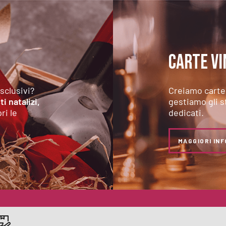
CARTE VI
esclusivi?
Creiamo carte 
i natalizi,
gestiamo gli s
ri le
dedicati.
MAGGIORI IN