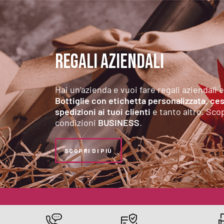
REGALI AZIENDALI
Hai un’azienda e vuoi fare regali aziendali 
Bottiglie con etichetta personalizzata, cest
spedizioni ai tuoi clienti
e tanto altro. Scop
condizioni
BUSINESS
.
SCOPRI DI PIÙ