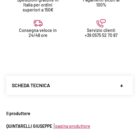
Italia per ordini
100%
superiori a 150€
Consegna veloce in
Servizio clienti
24/48 ore
+39 0575 52 70 87
SCHEDA TECNICA
Produttore
:
Quintarelli Giuseppe
Denominazione
: Passito Bianco del Veneto IGT
Il produttore
Paese
: italia
QUINTARELLI GIUSEPPE
pagina produttore
Regione
: Veneto