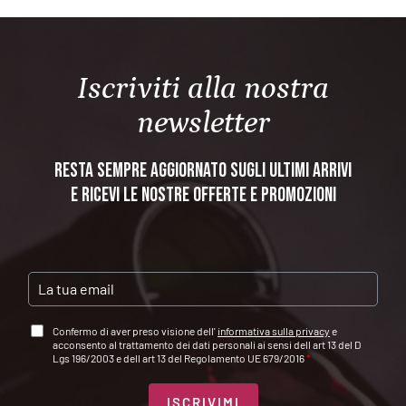
Formato
: 0,375 L
Gradazione alcolica
: 14 %
Iscriviti alla nostra
newsletter
Resta sempre aggiornato sugli ultimi arrivi
e ricevi le nostre offerte e promozioni
E
M
A
A
Confermo di aver preso visione dell'
informativa sulla privacy
e
I
C
acconsento al trattamento dei dati personali ai sensi dell art 13 del D
L
C
Lgs 196/2003 e dell art 13 del Regolamento UE 679/2016
*
*
E
T
T
ISCRIVIMI