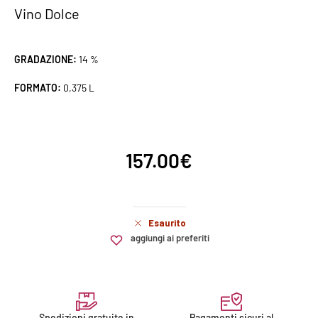
Vino Dolce
GRADAZIONE:
14 %
FORMATO:
0,375 L
157.00
€
Esaurito
aggiungi ai preferiti
Spedizioni gratuite in
Pagamenti sicuri al