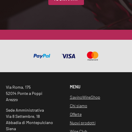
A
Z
I
O
N
E
G
D
P
R
*
MENU
Via Roma, 175
52014 Ponte a Poppi
SavinoWineShop
Arezzo
Chi siamo
Sede Amministrativa
Offerte
Via 8 Settembre, 18
Abbadia di Montepulciano
Nuovi prodotti
Siena
Wine Club