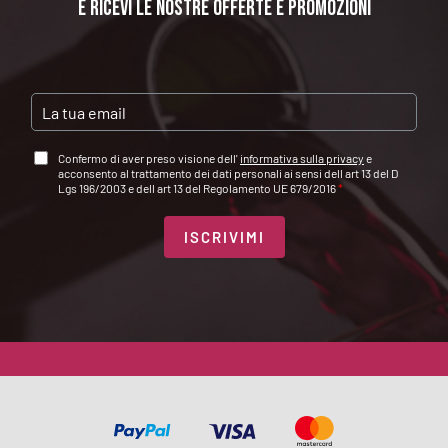
e ricevi le nostre offerte e promozioni
E
M
A
A
Confermo di aver preso visione dell'
informativa sulla privacy
e
I
C
acconsento al trattamento dei dati personali ai sensi dell art 13 del D
L
C
Lgs 196/2003 e dell art 13 del Regolamento UE 679/2016
*
*
E
T
T
ISCRIVIMI
A
Z
I
O
N
E
G
D
P
R
*