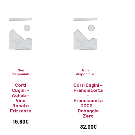
Non
Non
disponibile
disponibile
Corti
Corti Cugini –
Cugini –
Franciacorta
Achab –
–
Vino
Franciacorta
Rosato
DOCG –
Frizzante
Dosaggio
Zero
16.90
€
32.00
€