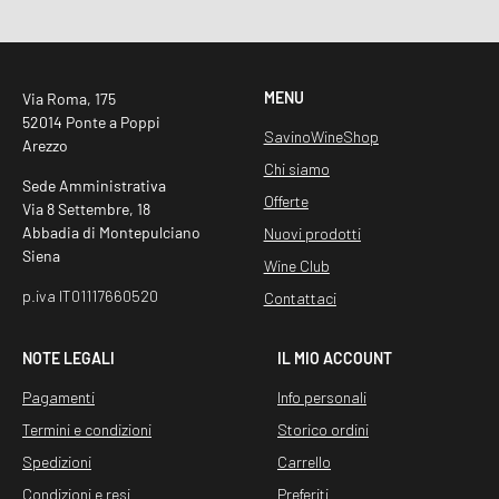
MENU
Via Roma, 175
52014 Ponte a Poppi
SavinoWineShop
Arezzo
Chi siamo
Sede Amministrativa
Offerte
Via 8 Settembre, 18
Abbadia di Montepulciano
Nuovi prodotti
Siena
Wine Club
p.iva IT01117660520
Contattaci
NOTE LEGALI
IL MIO ACCOUNT
Pagamenti
Info personali
Termini e condizioni
Storico ordini
Spedizioni
Carrello
Condizioni e resi
Preferiti