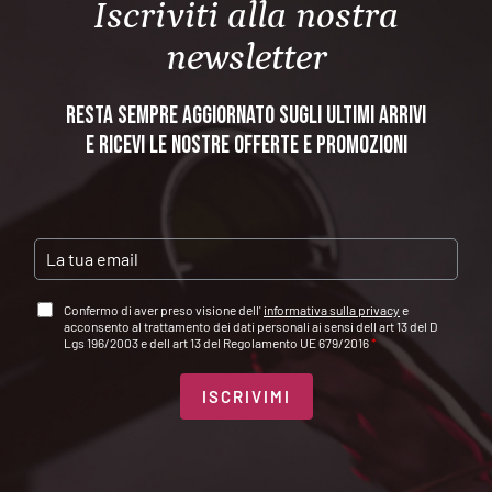
Iscriviti alla nostra
newsletter
Resta sempre aggiornato sugli ultimi arrivi
e ricevi le nostre offerte e promozioni
E
M
A
A
Confermo di aver preso visione dell'
informativa sulla privacy
e
I
C
acconsento al trattamento dei dati personali ai sensi dell art 13 del D
L
C
Lgs 196/2003 e dell art 13 del Regolamento UE 679/2016
*
*
E
T
T
ISCRIVIMI
A
Z
I
O
N
E