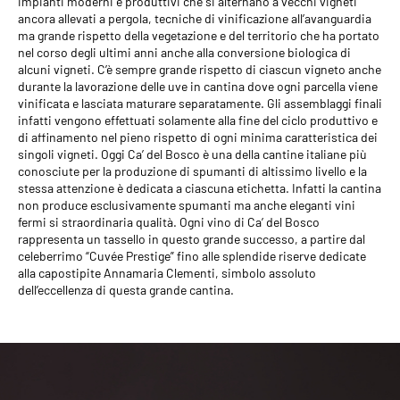
impianti moderni e produttivi che si alternano a vecchi vigneti
ancora allevati a pergola, tecniche di vinificazione all’avanguardia
ma grande rispetto della vegetazione e del territorio che ha portato
nel corso degli ultimi anni anche alla conversione biologica di
alcuni vigneti. C’è sempre grande rispetto di ciascun vigneto anche
durante la lavorazione delle uve in cantina dove ogni parcella viene
vinificata e lasciata maturare separatamente. Gli assemblaggi finali
infatti vengono effettuati solamente alla fine del ciclo produttivo e
di affinamento nel pieno rispetto di ogni minima caratteristica dei
singoli vigneti. Oggi Ca’ del Bosco è una della cantine italiane più
conosciute per la produzione di spumanti di altissimo livello e la
stessa attenzione è dedicata a ciascuna etichetta. Infatti la cantina
non produce esclusivamente spumanti ma anche eleganti vini
fermi si straordinaria qualità. Ogni vino di Ca’ del Bosco
rappresenta un tassello in questo grande successo, a partire dal
celeberrimo “Cuvée Prestige” fino alle splendide riserve dedicate
alla capostipite Annamaria Clementi, simbolo assoluto
dell’eccellenza di questa grande cantina.