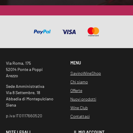
G
D
P
R
*
MENU
Via Roma, 175
52014 Ponte a Poppi
SavinoWineShop
Arezzo
Chi siamo
Sede Amministrativa
Offerte
Via 8 Settembre, 18
Abbadia di Montepulciano
Nuovi prodotti
Siena
Wine Club
p.iva IT01117660520
Contattaci
NOTE LEGALI
IL MIO ACCOUNT