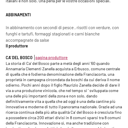
italiani e non solo. Una perla per le vostre occasioni speciali.
ABBINAMENTI
In abbinamento con secondi di pesce , risotti con verdure, con
funghi e tartufi, formaggi stagionati e carni bianche
accompagnate da salse
Il produttore
CA' DEL BOSCO
pagina produttore
La storia di Ca’ del Bosco parte a metà degli anni ’60 quando
Annamaria Clementi Zanella acquista a Erbusco, comune centrale
di quella che è l’odierna denominazione della Franciacorta, una
proprietà in campagna circondata da boschi da cui deriva il nome
odierno. Pochi anni dopo il figlio Maurizio Zanella decide di dare il
via a una produzione vinicola, che nel tempo si ‘ sviluppata come
una delle più importanti della zona e non solo, dando
definitivamente vita a quella che ad oggi è una della cantine più
innovative e moderne di tutto il panorama nazionale. Grazie ad una
ricerca continua della più alta qualità Ca’ del Bosco è cresciuta fino
a possedere circa 200 ettari divisi in 8 comuni sparsi tra 8 comuni
della Franciacorta. Innovazione sì, ma anche tradizione con