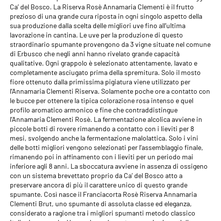
Calice
: Ballon Flûte
Ca’ del Bosco. La Riserva Rosè Annamaria Clementi è il frutto
prezioso di una grande cura riposta in ogni singolo aspetto della
Allergeni
: Contiene Solfiti
sua produzione dalla scelta delle migliori uve fino all’ultima
lavorazione in cantina. Le uve per la produzione di questo
Gradazione alcolica
: 12,5 %
straordinario spumante provengono da 3 vigne situate nel comune
di Erbusco che negli anni hanno rivelato grande capacità
qualitative. Ogni grappolo è selezionato attentamente, lavato e
completamente asciugato prima della spremitura. Solo il mosto
fiore ottenuto dalla primissima pigiatura viene utilizzato per
l’Annamaria Clementi Riserva. Solamente poche ore a contatto con
le bucce per ottenere la tipica colorazione rosa intenso e quel
profilo aromatico armonico e fine che contraddistingue
l’Annamaria Clementi Rosè. La fermentazione alcolica avviene in
piccole botti di rovere rimanendo a contatto con i lieviti per 8
mesi, svolgendo anche la fermentazione malolattica. Solo i vini
delle botti migliori vengono selezionati per l’assemblaggio finale,
rimanendo poi in affinamento con i lieviti per un periodo mai
inferiore agli 8 anni. La sboccatura avviene in assenza di ossigeno
con un sistema brevettato proprio da Ca’ del Bosco atto a
preservare ancora di più il carattere unico di questo grande
spumante. Così nasce il Franciacorta Rosè Riserva Annamaria
Clementi Brut, uno spumante di assoluta classe ed eleganza,
considerato a ragione tra i migliori spumanti metodo classico