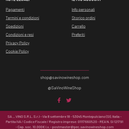
Pagamenti
Info personali
Termini e condizioni
Storico ordini
Spedizioni
Carrello
Condizioni e resi
Preferiti
Privacy Policy
Cookie Policy
shop@savinowineshop.com
@SaVinoWineShop
SA … VINO S.R.L. S.r.l – Via 8 settembre 18 – 53045 Montepulciano (SI), Italia –
Partita IVA / Codice Fiscale / Registro imprese: 01117660520 – REA N. SI 121791
– Cap. soc. 10.000€ i.v. – postmaster@pec.savinowineshop.com