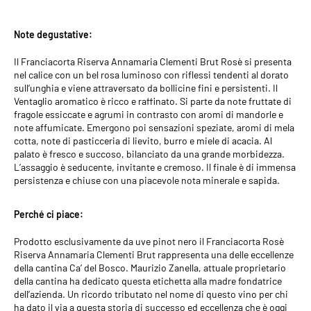
Denominazione
: Franciacorta DOCG
Note degustative:
Paese
: italia
Il Franciacorta Riserva Annamaria Clementi Brut Rosè si presenta
Regione
: Lombardia
nel calice con un bel rosa luminoso con riflessi tendenti al dorato
sull’unghia e viene attraversato da bollicine fini e persistenti. Il
Formato
: 0,75 L
Ventaglio aromatico è ricco e raffinato. Si parte da note fruttate di
fragole essiccate e agrumi in contrasto con aromi di mandorle e
Vitigni
: PinotNero 100%
note affumicate. Emergono poi sensazioni speziate, aromi di mela
cotta, note di pasticceria di lievito, burro e miele di acacia. Al
Da agricoltura
: Tradizionale - Biologica
palato è fresco e succoso, bilanciato da una grande morbidezza.
L’assaggio è seducente, invitante e cremoso. Il finale è di immensa
persistenza e chiuse con una piacevole nota minerale e sapida.
Sapore
: Fragole Essiccate, Agrumi, Mela Cotta, Mandorle,
Burro, Lievito, Miele di Acacia
Perché ci piace:
Affinamento
: 8 Anni sui Lieviti
Prodotto esclusivamente da uve pinot nero il Franciacorta Rosè
Riserva Annamaria Clementi Brut rappresenta una delle eccellenze
Temperatura di servizio
: 10°-12°C
della cantina Ca’ del Bosco. Maurizio Zanella, attuale proprietario
della cantina ha dedicato questa etichetta alla madre fondatrice
Decantazione
: Da Bere Subito - 15 anni
dell’azienda. Un ricordo tributato nel nome di questo vino per chi
ha dato il via a questa storia di successo ed eccellenza che è oggi